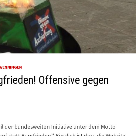
HWENNINGEN
gfrieden! Offensive gegen
l der bundesweiten Initiative unter dem Motto
f statt Burgfrieden”. Kürzlich ist dazu die Website