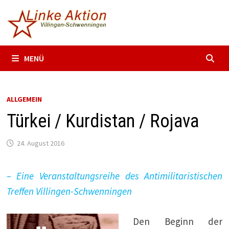
Zum
Inhalt
springen
MENÜ
ALLGEMEIN
Türkei / Kurdistan / Rojava
24. August 2016
– Eine Veranstaltungsreihe des Antimilitaristischen
Treffen Villingen-Schwenningen
Den Beginn der