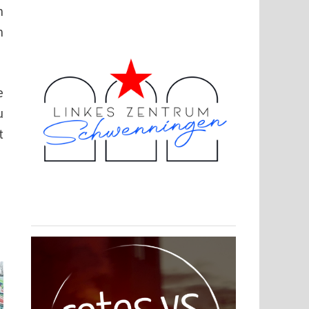
n
n
e
u
t