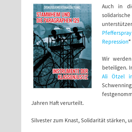
Auch in d
solidarisch
unterstüt
Pfeffersp
Repression
“
Wir werden
beteiligen.
Ali Ötzel in
Schwenning
festgenomm
Jahren Haft verurteilt.
Silvester zum Knast, Solidarität stärken, 