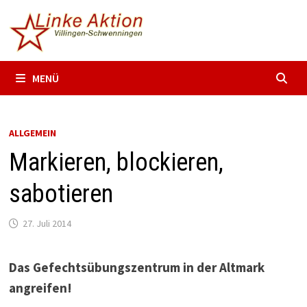
Zum
Inhalt
springen
MENÜ
ALLGEMEIN
Markieren, blockieren,
sabotieren
27. Juli 2014
Das Gefechtsübungszentrum in der Altmark
angreifen!