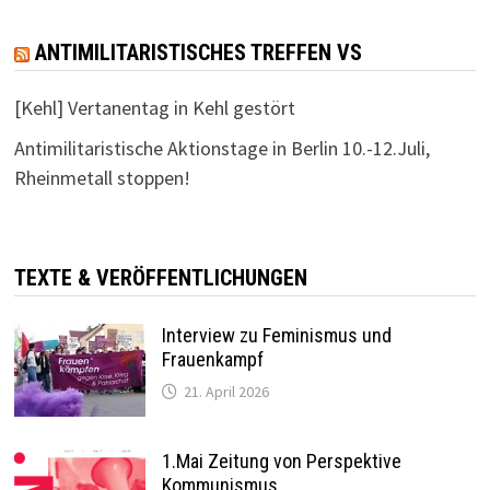
a
s
t
ANTIMILITARISTISCHES TREFFEN VS
i
i
o
c
[Kehl] Vertanentag in Kehl gestört
n
Antimilitaristische Aktionstage in Berlin 10.-12.Juli,
h
Rheinmetall stoppen!
t
e
n
TEXTE & VERÖFFENTLICHUNGEN
,
Interview zu Feminismus und
N
Frauenkampf
21. April 2026
a
v
1.Mai Zeitung von Perspektive
i
Kommunismus