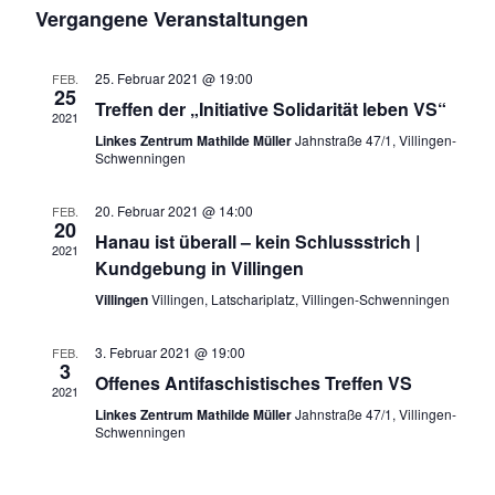
e
D
I
e
C
Vergangene Veranstaltungen
S
a
H
r
T
r
E
t
E
a
25. Februar 2021 @ 19:00
FEB.
a
25
u
Treffen der „Initiative Solidarität leben VS“
n
2021
n
m
Linkes Zentrum Mathilde Müller
Jahnstraße 47/1, Villingen-
s
Schwenningen
w
s
t
ä
20. Februar 2021 @ 14:00
FEB.
t
a
20
h
Hanau ist überall – kein Schlussstrich |
2021
l
a
l
Kundgebung in Villingen
t
e
l
Villingen
Villingen, Latschariplatz, Villingen-Schwenningen
u
n
t
3. Februar 2021 @ 19:00
FEB.
n
.
3
Offenes Antifaschistisches Treffen VS
u
2021
g
Linkes Zentrum Mathilde Müller
Jahnstraße 47/1, Villingen-
n
Schwenningen
A
g
n