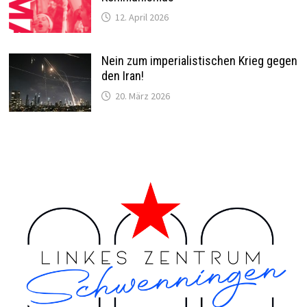
12. April 2026
g
a
Nein zum imperialistischen Krieg gegen
t
den Iran!
20. März 2026
i
o
n