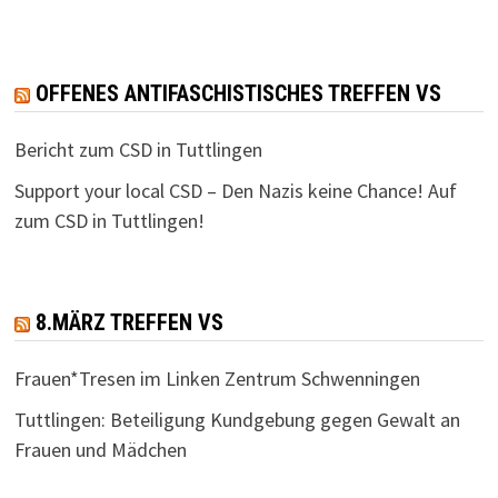
e
s
i
n
c
OFFENES ANTIFASCHISTISCHES TREFFEN VS
S
h
u
Bericht zum CSD in Tuttlingen
t
c
Support your local CSD – Den Nazis keine Chance! Auf
e
zum CSD in Tuttlingen!
h
n
e
-
N
u
8.MÄRZ TREFFEN VS
a
n
Frauen*Tresen im Linken Zentrum Schwenningen
v
d
Tuttlingen: Beteiligung Kundgebung gegen Gewalt an
i
A
Frauen und Mädchen
g
n