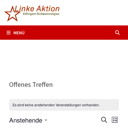
Zum
Inhalt
springen
MENÜ
Offenes Treffen
Es sind keine anstehenden Veranstaltungen vorhanden.
Anstehende
V
V
S
L
U