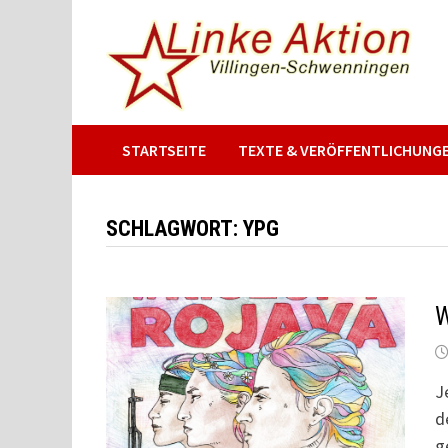
Zum
Inhalt
springen
STARTSEITE
TEXTE & VERÖFFENTLICHUNG
SCHLAGWORT:
YPG
W
J
d
g