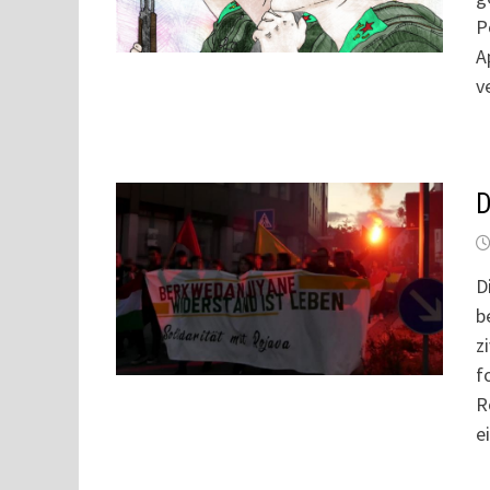
P
A
v
D
D
b
z
f
R
e