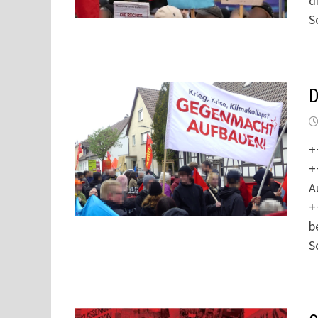
d
S
D
+
+
A
+
b
S