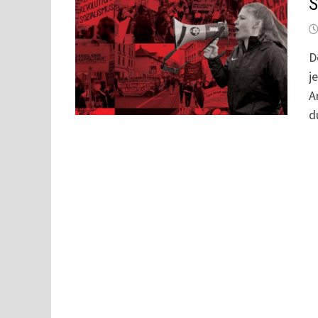
S
D
j
A
d