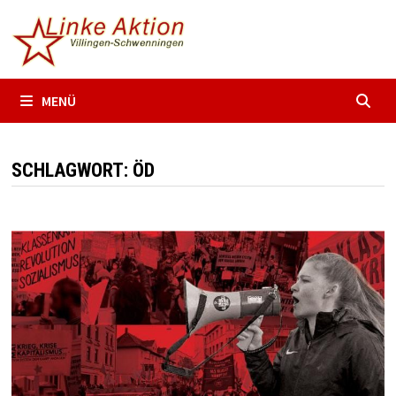
Zum
Inhalt
springen
MENÜ
SCHLAGWORT:
ÖD