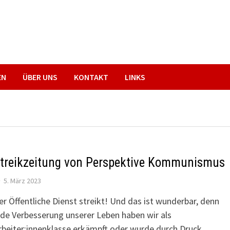
EN
ÜBER UNS
KONTAKT
LINKS
treikzeitung von Perspektive Kommunismus
5. März 2023
er Öffentliche Dienst streikt! Und das ist wunderbar, denn
ede Verbesserung unserer Leben haben wir als
rbeiter:innenklasse erkämpft oder wurde durch Druck