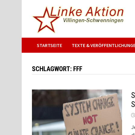
Zum
Inhalt
springen
STARTSEITE
TEXTE & VERÖFFENTLICHUNG
SCHLAGWORT:
FFF
S
S
J