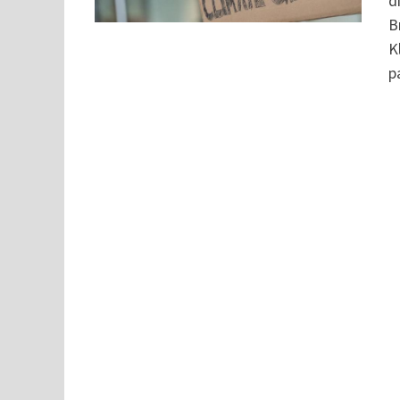
d
B
K
p