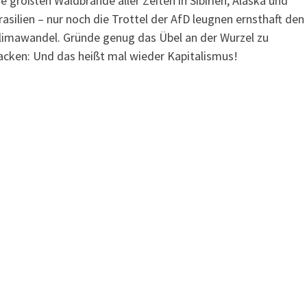
ie größten Waldbrände aller Zeiten in Sibirien, Alaska und
rasilien – nur noch die Trottel der AfD leugnen ernsthaft den
limawandel. Gründe genug das Übel an der Wurzel zu
acken: Und das heißt mal wieder Kapitalismus!